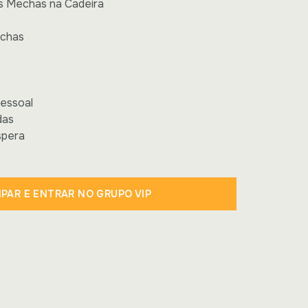
is Mechas na Cadeira
echas
essoal
das
spera
IPAR E ENTRAR NO GRUPO VIP