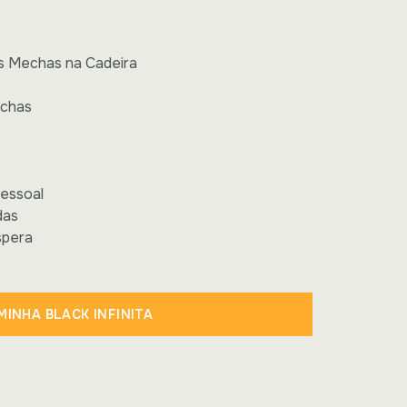
is Mechas na Cadeira
echas
essoal
das
spera
MINHA BLACK INFINITA