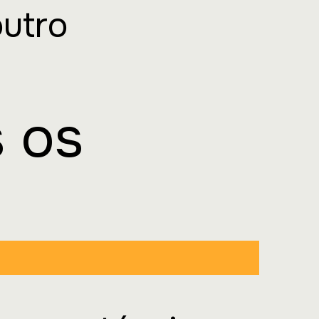
outro
s os