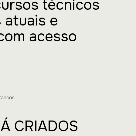
ursos técnicos
 atuais e
 com acesso
rancos
JÁ CRIADOS