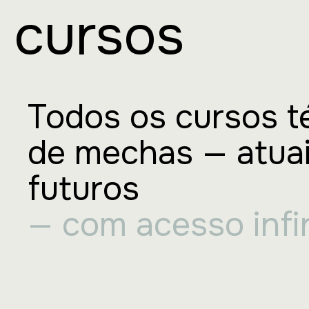
cursos
Todos os cursos t
de mechas — atuai
futuros
— com acesso infin