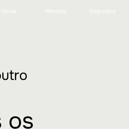
Horas
Minutos
Segundos
outro
s os