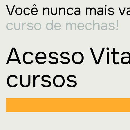
Você nunca mais va
curso de mechas!
Acesso Vita
cursos