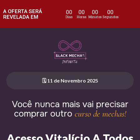
A OFERTA SERÁ
00
00
00
00
REVELADA EM
Dias
Horas
Minutos
Segundos
🗓 11 de Novembro 2025
Você nunca mais vai precisar
comprar outro
curso de mechas!
Acesso Vitalício A Todos